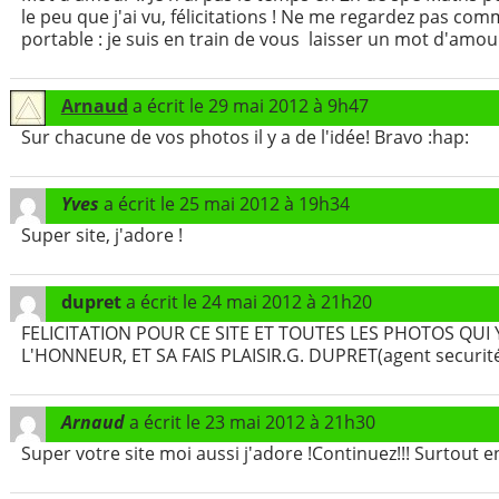
le peu que j'ai vu, félicitations ! Ne me regardez pas co
portable : je suis en train de vous laisser un mot d'amou
Arnaud
a écrit le
29 mai 2012
à
9h47
Sur chacune de vos photos il y a de l'idée! Bravo :hap:
Yves
a écrit le
25 mai 2012
à
19h34
Super site, j'adore !
dupret
a écrit le
24 mai 2012
à
21h20
FELICITATION POUR CE SITE ET TOUTES LES PHOTOS QUI Y
L'HONNEUR, ET SA FAIS PLAISIR.G. DUPRET(agent securité d
Arnaud
a écrit le
23 mai 2012
à
21h30
Super votre site moi aussi j'adore !Continuez!!! Surtout en tauro