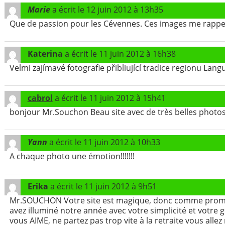
Marie
a écrit le
12 juin 2012
à
13h35
Que de passion pour les Cévennes. Ces images me rappell
Katerina
a écrit le
11 juin 2012
à
16h38
Velmi zajímavé fotografie přibliující tradice regionu Lan
cabrol
a écrit le
11 juin 2012
à
15h41
bonjour Mr.Souchon Beau site avec de très belles photos.
Yann
a écrit le
11 juin 2012
à
10h33
A chaque photo une émotion!!!!!!!
Erika
a écrit le
11 juin 2012
à
9h51
Mr.SOUCHON Votre site est magique, donc comme promis j
avez illuminé notre année avec votre simplicité et votre ge
vous AIME, ne partez pas trop vite à la retraite vous all