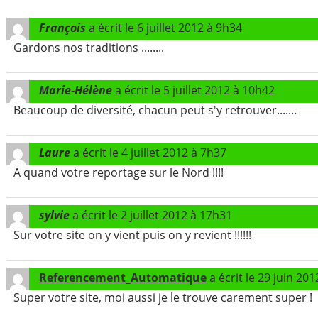
François
a écrit le
6 juillet 2012
à
9h34
Gardons nos traditions ........
Marie-Hélène
a écrit le
5 juillet 2012
à
10h42
Beaucoup de diversité, chacun peut s'y retrouver.......
Laure
a écrit le
4 juillet 2012
à
7h37
A quand votre reportage sur le Nord !!!!
sylvie
a écrit le
2 juillet 2012
à
17h31
Sur votre site on y vient puis on y revient !!!!!!
Referencement_Automatique
a écrit le
29 juin 201
Super votre site, moi aussi je le trouve carement super !