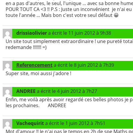
en a pas d'autres, le seul, l'unique ... avec sa bonne hum
POUR TOUT CA <3 !! P.S : Juste un inconvénient je n'ai eu
toute l'année ... Mais bon c'est votre seul défaut 😀
drissiaolivier
a écrit le
11 juin 2012
à
9h38
Un site tout simplement extraordinaire ! une pureté total
redemande !!!!!!! =)
Referencement
a écrit le
8 juin 2012
à
7h39
Super site, moi aussi j'adore !
ANDREE
a écrit le
4 juin 2012
à
7h27
Enfin, me voilà après avoir regardé ces belles photos je 
les prochaines. ANDREE
Vachequirit
a écrit le
1 juin 2012
à
7h51
Mot d'amour !! Je n'ai pas le temps en 2h de spe Maths p