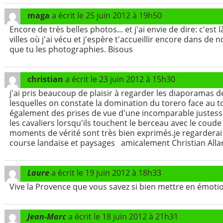
maga
a écrit le
25 juin 2012
à
19h50
Encore de très belles photos... et j'ai envie de dire: c'est
villes où j'ai vécu et j'espère t'accueillir encore dans 
que tu les photographies. Bisous
christian
a écrit le
23 juin 2012
à
15h30
j'ai pris beaucoup de plaisir à regarder les diaporamas d
lesquelles on constate la domination du torero face au to
également des prises de vue d'une incomparable justesse
les cavaliers lorsqu'ils touchent le berceau avec le coude
moments de vérité sont très bien exprimés.je regarderai
course landaise et paysages amicalement Christian All
Laure
a écrit le
19 juin 2012
à
18h33
Vive la Provence que vous savez si bien mettre en émotio
Jean-Marc
a écrit le
18 juin 2012
à
21h31