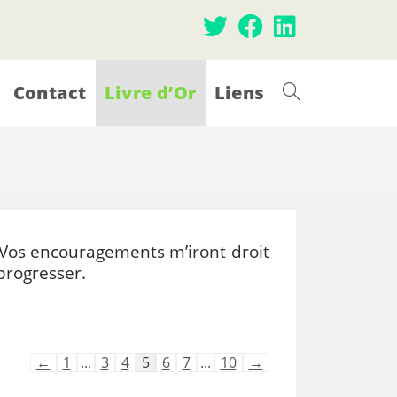
Contact
Livre d’Or
Liens
Toggle
website
search
. Vos encouragements m’iront droit
rogresser.
Navigation
←
1
...
3
4
5
6
7
...
10
→
dans
la