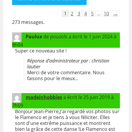
Navigation
1
2
3
4
5
...
10
→
dans
273 messages.
la
liste
du
Paulux
de
pouzols
a écrit le
1 juin 2024
à
livre
8h04
d’or
Super ce nouveau site !
Réponse d’administrateur par : christian
lautier
Merci de votre commentaire. Nous
faisons pour le mieux...
madeinhobbies
a écrit le
25 juin 2019
à
7h59
Bonjour Jean-Pierre,J'ai regardé vos photos sur
le Flamenco et je tiens à vous féliciter. Elles
sont d'une extrême puissance et montrent
bien la grâce de cette danse !Le Flamenco est