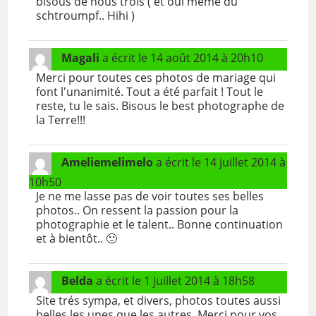
bisous de nous trois ( et oui même du
schtroumpf.. Hihi )
Magali
a écrit le
14 août 2014
à
20h10
Merci pour toutes ces photos de mariage qui
font l'unanimité. Tout a été parfait ! Tout le
reste, tu le sais. Bisous le best photographe de
la Terre!!!
Ameliemelimelo
a écrit le
14 juillet 2014
à
10h50
Je ne me lasse pas de voir toutes ses belles
photos.. On ressent la passion pour la
photographie et le talent.. Bonne continuation
et à bientôt.. 🙂
Belda
a écrit le
1 juillet 2014
à
18h58
Site trés sympa, et divers, photos toutes aussi
belles les unes que les autres. Merci pour vos