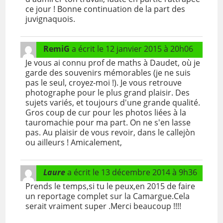
ce jour ! Bonne continuation de la part des
juvignaquois.
RemiG
a écrit le
12 janvier 2015
à
20h06
Je vous ai connu prof de maths à Daudet, où je
garde des souvenirs mémorables (je ne suis
pas le seul, croyez-moi !). Je vous retrouve
photographe pour le plus grand plaisir. Des
sujets variés, et toujours d'une grande qualité.
Gros coup de cur pour les photos liées à la
tauromachie pour ma part. On ne s'en lasse
pas. Au plaisir de vous revoir, dans le callejòn
ou ailleurs ! Amicalement,
Laure
a écrit le
13 décembre 2014
à
9h36
Prends le temps,si tu le peux,en 2015 de faire
un reportage complet sur la Camargue.Cela
serait vraiment super .Merci beaucoup !!!!