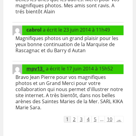
magnifiques photos. Mes amis sont ravis. A
trés bientôt Alain
cabrol
a écrit le
23 juin 2014
à
11h49
Magnifiques photos un grand plaisir pour les
yeux bonne continuation de la Marquise de
Rascagnac et du Barry d Autan
mpv13_
a écrit le
17 juin 2014
à
15h52
Bravo Jean Pierre pour vos magnifiques
photos et un Grand Merci pour votre
collaboration qui nous permet d'illustrer notre
site internet. A très bientôt, dans nos belles
arènes des Saintes Maries de la Mer. SARL KIKA
Marie Sara.
Navigation
1
2
3
4
5
...
10
→
dans
la
liste