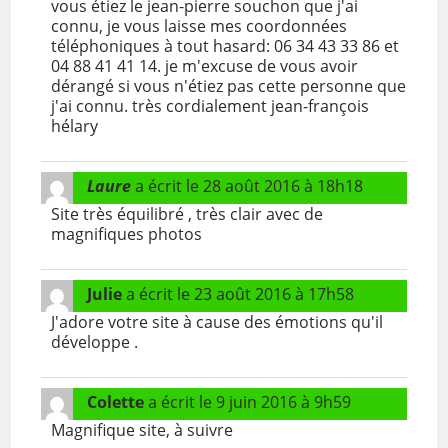
vous étiez le jean-pierre souchon que j'ai
connu, je vous laisse mes coordonnées
téléphoniques à tout hasard: 06 34 43 33 86 et
04 88 41 41 14. je m'excuse de vous avoir
dérangé si vous n'étiez pas cette personne que
j'ai connu. très cordialement jean-françois
hélary
Laure
a écrit le
28 août 2016
à
18h18
Site très équilibré , très clair avec de
magnifiques photos
Julie
a écrit le
23 août 2016
à
17h58
J'adore votre site à cause des émotions qu'il
développe .
Colette
a écrit le
9 juin 2016
à
9h59
Magnifique site, à suivre