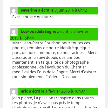
severine
a écrit le
9 juin 2016
à
6h42
Excellent site qui attire
LesFousdelaSogne
a écrit le
3 février
2015
à
15h44
Merci Jean-Pierre Souchon pour toutes ces
photos, témoins de notre identité quelque
part, de notre mémoire, de nos racines... Merci
aussi pour le suivi depuis des années
maintenant, en ta qualité de photographe
professionnel, de l'évolution du Chantier
médiéval des Fous de la Sogne. Merci d'exister
tout simplement ! Frédéric Dussaud
eric
a écrit le
1 février 2015
à
16h07
Jean pierre, La passion transpire dans toutes
tes photos. Je n'avais pas pris le temps
d'admirer ton travail, faute en partie rattrapée