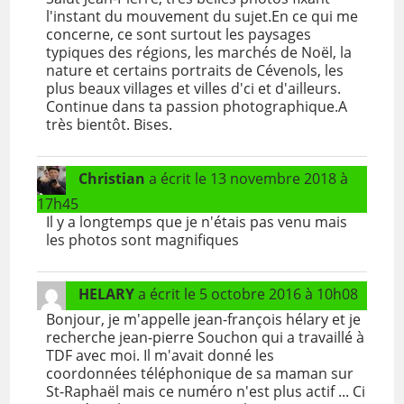
l'instant du mouvement du sujet.En ce qui me
concerne, ce sont surtout les paysages
typiques des régions, les marchés de Noël, la
nature et certains portraits de Cévenols, les
plus beaux villages et villes d'ci et d'ailleurs.
Continue dans ta passion photographique.A
très bientôt. Bises.
Christian
a écrit le
13 novembre 2018
à
17h45
Il y a longtemps que je n'étais pas venu mais
les photos sont magnifiques
HELARY
a écrit le
5 octobre 2016
à
10h08
Bonjour, je m'appelle jean-françois hélary et je
recherche jean-pierre Souchon qui a travaillé à
TDF avec moi. Il m'avait donné les
coordonnées téléphonique de sa maman sur
St-Raphaël mais ce numéro n'est plus actif ... Ci