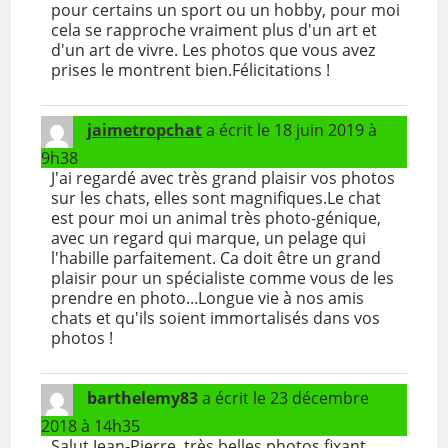
pour certains un sport ou un hobby, pour moi
cela se rapproche vraiment plus d'un art et
d'un art de vivre. Les photos que vous avez
prises le montrent bien.Félicitations !
jaimetropchat
a écrit le
18 juin 2019
à
9h38
J'ai regardé avec très grand plaisir vos photos
sur les chats, elles sont magnifiques.Le chat
est pour moi un animal très photo-génique,
avec un regard qui marque, un pelage qui
l'habille parfaitement. Ca doit être un grand
plaisir pour un spécialiste comme vous de les
prendre en photo...Longue vie à nos amis
chats et qu'ils soient immortalisés dans vos
photos !
barthelemy83
a écrit le
23 décembre
2018
à
14h35
Salut Jean-Pierre, très belles photos fixant