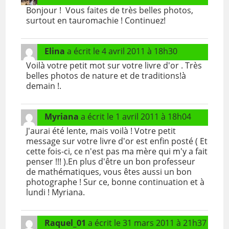
Bonjour ! Vous faites de très belles photos,
surtout en tauromachie ! Continuez!
Elina
a écrit le
4 avril 2011
à
18h30
Voilà votre petit mot sur votre livre d'or . Très
belles photos de nature et de traditions!à
demain !.
Myriana
a écrit le
1 avril 2011
à
18h04
J'aurai été lente, mais voilà ! Votre petit
message sur votre livre d'or est enfin posté ( Et
cette fois-ci, ce n'est pas ma mère qui m'y a fait
penser !!! ).En plus d'être un bon professeur
de mathématiques, vous êtes aussi un bon
photographe ! Sur ce, bonne continuation et à
lundi ! Myriana.
Raquel_01
a écrit le
31 mars 2011
à
21h37