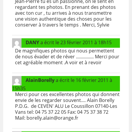
Jean-Pierre tu es un passionné, on le sent en
regardant tes photos. En prenant des photos
avec ton cur , tu arrives à nous transmettre
une vision authentique des choses pour les
conserver à travers le temps . Merci, Sylvie
DANY
a écrit le
23 février 2011
à
18h15
De magnifiques photos qui nous permettent
de nous évader et de réver ............... Merci pour
cet agréable moment .A voir et à revoir
AlainBorelly
a écrit le
16 février 2011
à
15h35
Merci pour ces excellentes photos qui donnent
envie de les regarder souvent.... Alain Borelly
P.D.G. de CEVEN' ALU Le Coussillon 07140-Les
Vans tel: 04 75 37 22 05 Fax: 04 75 37 38 72
Mail: borelly.alain@orange.fr