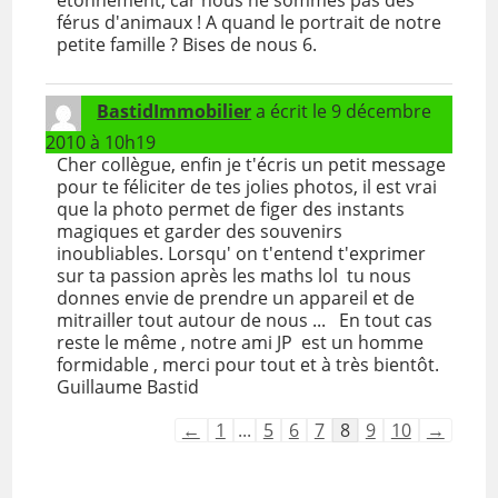
étonnement, car nous ne sommes pas des
férus d'animaux ! A quand le portrait de notre
petite famille ? Bises de nous 6.
BastidImmobilier
a écrit le
9 décembre
2010
à
10h19
Cher collègue, enfin je t'écris un petit message
pour te féliciter de tes jolies photos, il est vrai
que la photo permet de figer des instants
magiques et garder des souvenirs
inoubliables. Lorsqu' on t'entend t'exprimer
sur ta passion après les maths lol tu nous
donnes envie de prendre un appareil et de
mitrailler tout autour de nous ... En tout cas
reste le même , notre ami JP est un homme
formidable , merci pour tout et à très bientôt.
Guillaume Bastid
Navigation
←
1
...
5
6
7
8
9
10
→
dans
la
liste