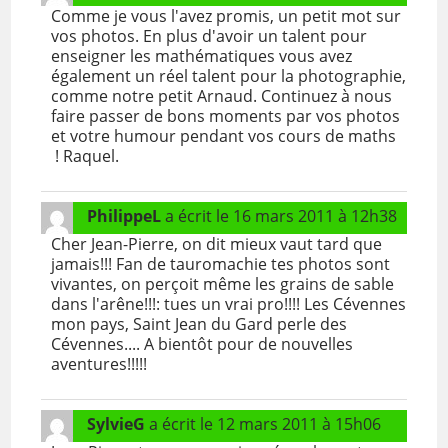
Comme je vous l'avez promis, un petit mot sur
vos photos. En plus d'avoir un talent pour
enseigner les mathématiques vous avez
également un réel talent pour la photographie,
comme notre petit Arnaud. Continuez à nous
faire passer de bons moments par vos photos
et votre humour pendant vos cours de maths
! Raquel.
PhilippeL
a écrit le
16 mars 2011
à
12h38
Cher Jean-Pierre, on dit mieux vaut tard que
jamais!!! Fan de tauromachie tes photos sont
vivantes, on perçoit même les grains de sable
dans l'arêne!!!: tues un vrai pro!!!! Les Cévennes
mon pays, Saint Jean du Gard perle des
Cévennes.... A bientôt pour de nouvelles
aventures!!!!!
SylvieG
a écrit le
12 mars 2011
à
15h06