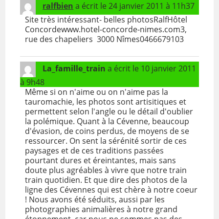
ralfbien
a écrit le
24 janvier 2011
à
11h37
Site très intéressant- belles photosRalfHôtel
Concordewww.hotel-concorde-nimes.com3,
rue des chapeliers 3000 Nîmes0466679103
La_famille_train
a écrit le
10 janvier 2011
à
9h48
Même si on n'aime ou on n'aime pas la
tauromachie, les photos sont artisitiques et
permettent selon l'angle ou le détail d'oublier
la polémique. Quant à la Cévenne, beaucoup
d'évasion, de coins perdus, de moyens de se
ressourcer. On sent la sérénité sortir de ces
paysages et de ces traditions passées
pourtant dures et éreintantes, mais sans
doute plus agréables à vivre que notre train
train quotidien. Et que dire des photos de la
ligne des Cévennes qui est chère à notre coeur
! Nous avons été séduits, aussi par les
photographies animalières à notre grand