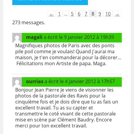
Navigation
←
1
...
5
6
7
8
9
10
→
dans
273 messages.
la
liste
du
magali
a écrit le
9 janvier 2012
à
19h39
livre
Magnifiques photos de Paris avec des ponts
d’or
pile poil comme je voulais! Quand j'aurai ma
maison, je t'en commanderai pour la décorer...
Félicitations mon Artiste de papa. Maga.
ourrias
a écrit le
4 janvier 2012
à
17h57
Bonjour Jean Pierre Je viens de visionner les
photos de la pastorale des Ravis pour la
cinquième fois et je dois dire que tu as fais un
excellent travail. Tu as su capter et
transmettre le coté vivant de cette pastorale
mise en scène par Clément Baudry. Encore
merci pour ton excellent travail.