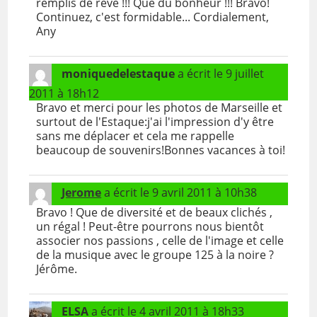
remplis de rêve !!! Que du bonheur !!! Bravo!
Continuez, c'est formidable... Cordialement,
Any
moniquedelestaque
a écrit le
9 juillet
2011
à
18h12
Bravo et merci pour les photos de Marseille et
surtout de l'Estaque:j'ai l'impression d'y être
sans me déplacer et cela me rappelle
beaucoup de souvenirs!Bonnes vacances à toi!
Jerome
a écrit le
9 avril 2011
à
10h38
Bravo ! Que de diversité et de beaux clichés ,
un régal ! Peut-être pourrons nous bientôt
associer nos passions , celle de l'image et celle
de la musique avec le groupe 125 à la noire ?
Jérôme.
ELSA
a écrit le
4 avril 2011
à
18h33